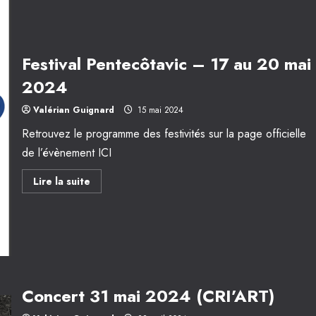
BULWERIA
au
CRI’ART
(Auch)
Festival Pentecôtavic – 17 au 20 mai
2024
Valérian Guignard
15 mai 2024
Retrouvez le programme des festivités sur la page officielle
de l’évènement ICI
En
Lire la suite
savoir
plus
sur
Festival
Pentecôtavic
–
17
au
20
mai
2024
Concert 31 mai 2024 (CRI’ART)