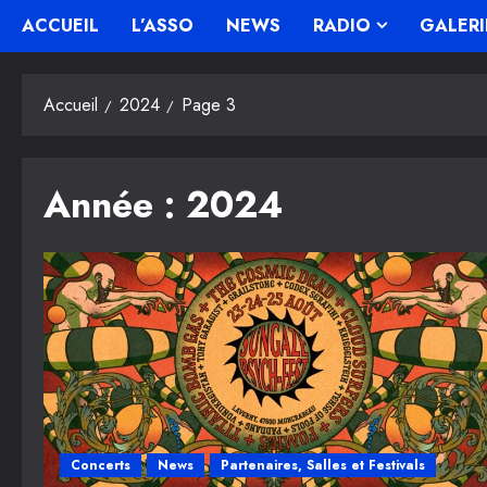
ACCUEIL
L’ASSO
NEWS
RADIO
GALERI
Accueil
2024
Page 3
Année :
2024
Concerts
News
Partenaires, Salles et Festivals