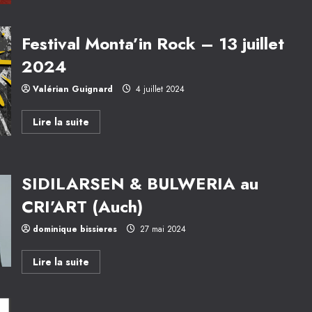
Festival
SUNGAZE
–
23-
Festival Monta’in Rock – 13 juillet
24-
25
2024
août
2024
Valérian Guignard
4 juillet 2024
En
Lire la suite
savoir
plus
sur
Festival
Monta’in
SIDILARSEN & BULWERIA au
Rock
–
13
CRI’ART (Auch)
juillet
2024
dominique bissieres
27 mai 2024
En
Lire la suite
savoir
plus
sur
SIDILARSEN
&