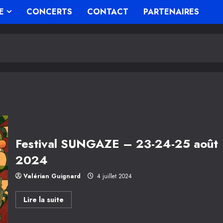
E
CONCERTS
CONTACT
PARTENAIRES
Festival SUNGAZE – 23-24-25 août
2024
Valérian Guignard
4 juillet 2024
En
Lire la suite
savoir
plus
sur