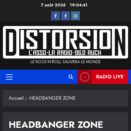
Aller
7 août 2026
19:04:42
au
L’Asso
La
Instagram
contenu
Radio
LE ROCK'N'ROLL SAUVERA LE MONDE
RADIO LIVE
Menu
principal
Accueil
HEADBANGER ZONE
HEADBANGER ZONE