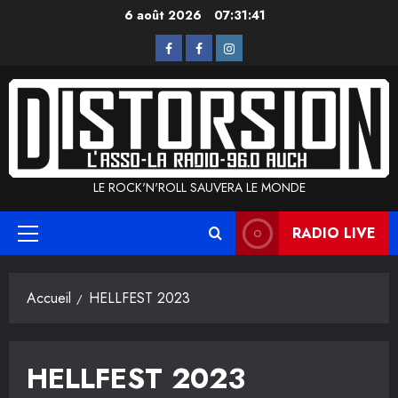
Aller
6 août 2026
07:31:42
au
L’Asso
La
Instagram
contenu
Radio
LE ROCK'N'ROLL SAUVERA LE MONDE
RADIO LIVE
Menu
principal
Accueil
HELLFEST 2023
HELLFEST 2023