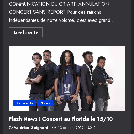
COMMUNICATION DU CRI’ART. ANNULATION
CONCERT SANS REPORT Pour des raisons
indépendantes de notre volonté, c’est avec grand...
En
Lire la suite
savoir
plus
sur
Concert
21
octobre
2022
(CRI’ART)
[ANNULÉ]
Concerts
News
Flash News ! Concert au Florida le 15/10
Valérian Guignard
13 octobre 2022
0