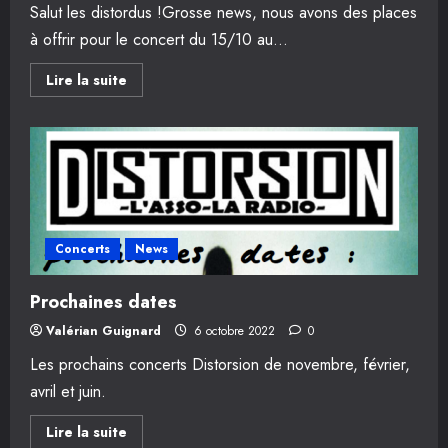
Salut les distordus !Grosse news, nous avons des places
à offrir pour le concert du 15/10 au...
En
Lire la suite
savoir
plus
sur
Flash
News
!
Concert
au
Florida
le
15/10
Concerts
News
Prochaines dates
Valérian Guignard
6 octobre 2022
0
Les prochains concerts Distorsion de novembre, février,
avril et juin.
En
Lire la suite
savoir