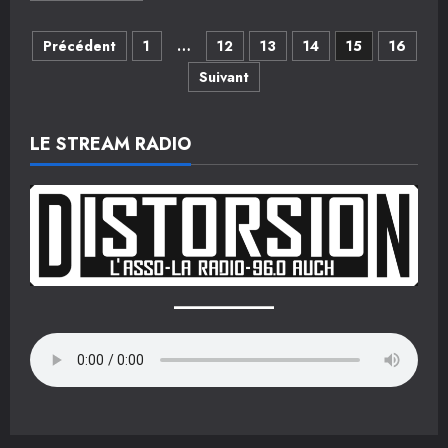
plus
sur
Navigation
Prochaines
Précédent
1
…
12
13
14
15
16
dates
Suivant
des
articles
LE STREAM RADIO