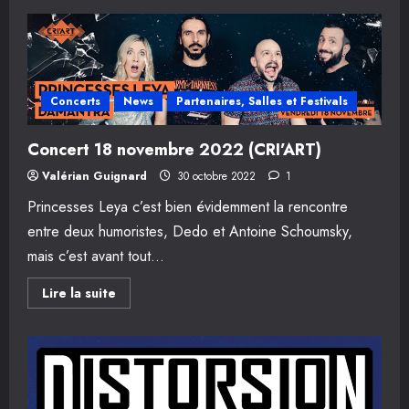
Concerts
News
Partenaires, Salles et Festivals
Concert 18 novembre 2022 (CRI’ART)
Valérian Guignard
30 octobre 2022
1
Princesses Leya c’est bien évidemment la rencontre
entre deux humoristes, Dedo et Antoine Schoumsky,
mais c’est avant tout...
En
Lire la suite
savoir
plus
sur
Concert
18
novembre
2022
(CRI’ART)