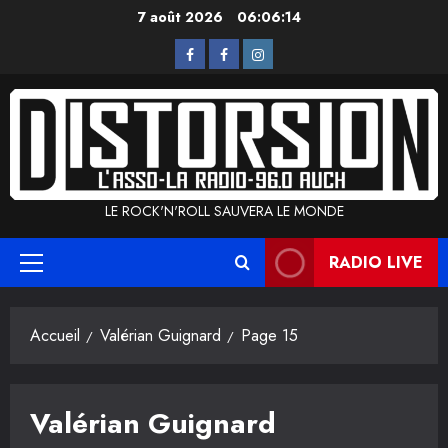
Aller
7 août 2026
06:06:14
au
L’Asso
La
Instagram
contenu
Radio
LE ROCK'N'ROLL SAUVERA LE MONDE
RADIO LIVE
Menu
principal
Accueil
Valérian Guignard
Page 15
Valérian Guignard