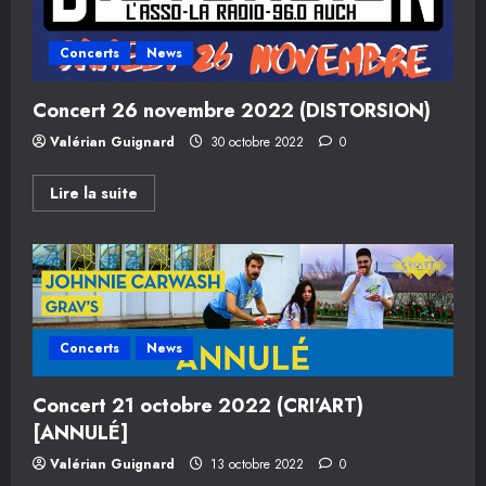
Concerts
News
Concert 26 novembre 2022 (DISTORSION)
Valérian Guignard
30 octobre 2022
0
En
Lire la suite
savoir
plus
sur
Concert
26
novembre
2022
(DISTORSION)
Concerts
News
Concert 21 octobre 2022 (CRI’ART)
[ANNULÉ]
Valérian Guignard
13 octobre 2022
0