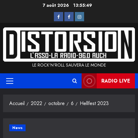
Aller
7 août 2026
13:55:49
au
L’Asso
La
Instagram
contenu
Radio
LE ROCK'N'ROLL SAUVERA LE MONDE
RADIO LIVE
Menu
principal
Accueil
2022
octobre
6
Hellfest 2023
News