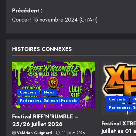
N
Précédent :
Concert 15 novembre 2024 (Cri’Art)
a
v
i
HISTOIRES CONNEXES
g
a
t
Concerts
News
i
Concerts
N
Partenaires, Salles et Festivals
Partenaires, Sa
o
Festival RIFF’N’RUMBLE –
Festival XT
n
25/26 juillet 2026
juillet au 01
Valérian Guignard
11 juillet 2026