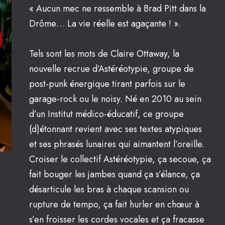
« Aucun mec ne ressemble à Brad Pitt dans la
Drôme… La vie réelle est agaçante ! ».
Tels sont les mots de Claire Ottaway, la
nouvelle recrue d’Astéréotypie, groupe de
post-punk énergique tirant parfois sur le
garage-rock ou le noisy. Né en 2010 au sein
d’un Institut médico-éducatif, ce groupe
(d)étonnant revient avec ses textes atypiques
et ses phrasés lunaires qui aimantent l’oreille.
Croiser le collectif Astéréotypie, ça secoue, ça
fait bouger les jambes quand ça s’élance, ça
désarticule les bras à chaque scansion ou
rupture de tempo, ça fait hurler en chœur à
s’en froisser les cordes vocales et ça fracasse