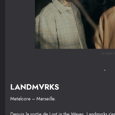
La page 
LANDMVRKS
Metalcore – Marseille.
Depuis la sortie de Lost in the Waves, Landmvrks s