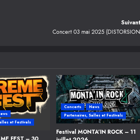
Suivant
Concert 03 mai 2025 (DISTORSION
Concerts
News
ews
Partenaires, Salles et Festivals
lles et Festivals
Festival MONTA’IN ROCK – 11
REME FEST – 30
juillet 2026