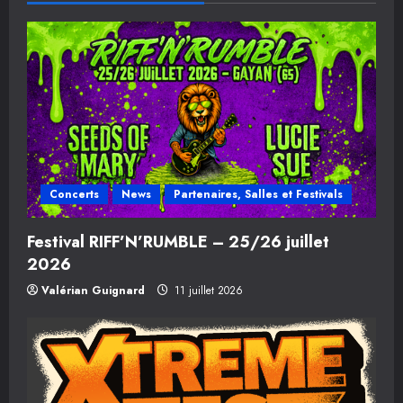
t
i
o
n
d
Concerts
News
Partenaires, Salles et Festivals
’
Festival RIFF’N’RUMBLE – 25/26 juillet
a
2026
r
Valérian Guignard
11 juillet 2026
t
i