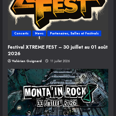
c
l
e
Concerts
News
Partenaires, Salles et Festivals
Festival XTREME FEST – 30 juillet au 01 août
2026
Valérian Guignard
11 juillet 2026