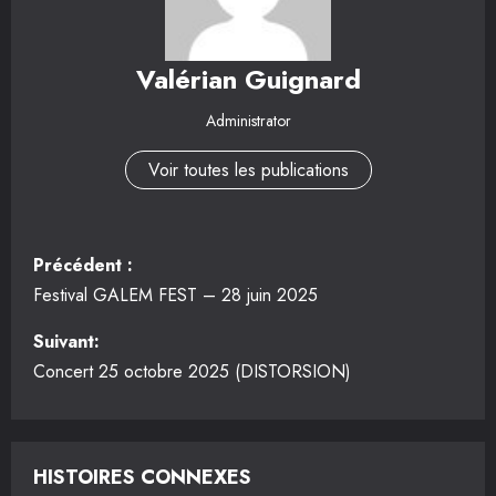
Valérian Guignard
Administrator
Voir toutes les publications
N
Précédent :
a
Festival GALEM FEST – 28 juin 2025
v
Suivant:
Concert 25 octobre 2025 (DISTORSION)
i
g
HISTOIRES CONNEXES
a