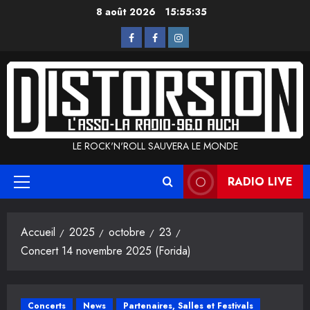
Aller
8 août 2026
15:55:36
au
L’Asso
La
Instagram
contenu
Radio
LE ROCK'N'ROLL SAUVERA LE MONDE
RADIO LIVE
Menu
principal
Accueil
2025
octobre
23
Concert 14 novembre 2025 (Forida)
Concerts
News
Partenaires, Salles et Festivals