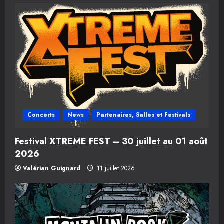
t
i
c
l
e
Concerts
News
Partenaires, Salles et Festivals
Festival XTREME FEST – 30 juillet au 01 août
2026
Valérian Guignard
11 juillet 2026