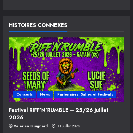
i
g
HISTOIRES CONNEXES
a
t
i
o
n
d
Concerts
News
Partenaires, Salles et Festivals
’
Festival RIFF’N’RUMBLE – 25/26 juillet
a
2026
r
Valérian Guignard
11 juillet 2026