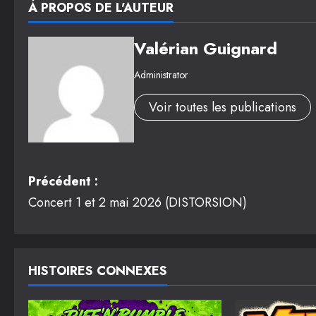
À PROPOS DE L'AUTEUR
Valérian Guignard
Administrator
Voir toutes les publications
N
Précédent :
Concert 1 et 2 mai 2026 (DISTORSION)
a
v
i
HISTOIRES CONNEXES
g