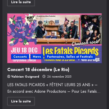
En
Lire la suite
savoir
plus
sur
Concert
7
mars
2026
(DISTORSION)
Concerts
News
Partenaires, Salles et Festivals
Concert 18 décembre (Le Rio)
Valérian Guignard
26 novembre 2025
LES FATALS PICARDS « FÊTENT LEURS 25 ANS » –
En accord avec Adone Productions – Pour Les Fatals...
En
Lire la suite
savoir
plus