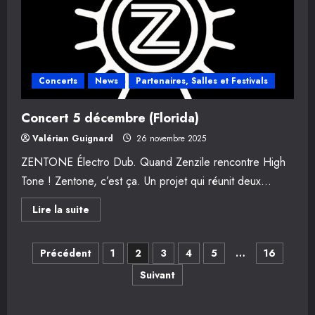
Concerts
News
Partenaires, Salles et Festivals
Concert 5 décembre (Florida)
Valérian Guignard
26 novembre 2025
ZENTONE Électro Dub. Quand Zenzile rencontre High
Tone ! Zentone, c’est ça. Un projet qui réunit deux...
En
Lire la suite
savoir
plus
sur
Navigation
Concert
Précédent
1
2
3
4
5
…
16
5
décembre
Suivant
des
(Florida)