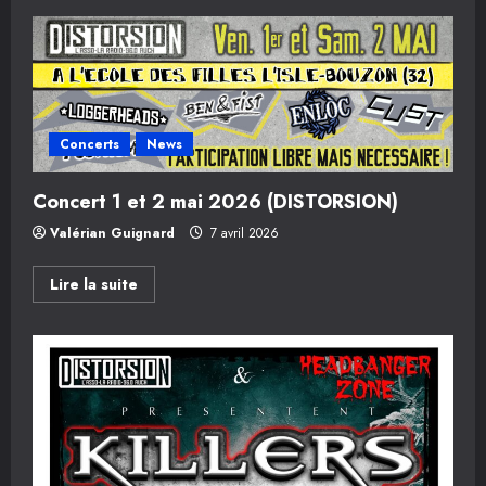
Concerts
News
Concert 1 et 2 mai 2026 (DISTORSION)
Valérian Guignard
7 avril 2026
En
Lire la suite
savoir
plus
sur
Concert
1
et
2
mai
2026
(DISTORSION)