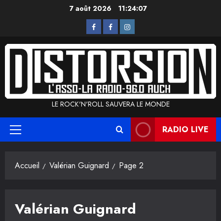
Aller
7 août 2026
11:24:07
au
L’Asso
La
Instagram
contenu
Radio
LE ROCK'N'ROLL SAUVERA LE MONDE
RADIO LIVE
Menu
principal
Accueil
Valérian Guignard
Page 2
Valérian Guignard