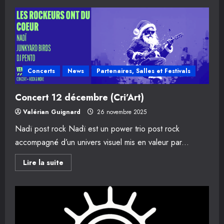
sur
Concert
18
décembre
(Le
Rio)
Concerts
News
Partenaires, Salles et Festivals
Concert 12 décembre (Cri’Art)
Valérian Guignard
26 novembre 2025
Nadï post rock Nadï est un power trio post rock
accompagné d’un univers visuel mis en valeur par...
En
Lire la suite
savoir
plus
sur
Concert
12
décembre
(Cri’Art)