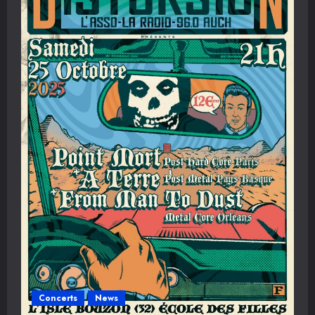
LA
NUIT
–
12/13
septembre
2025
Concerts
News