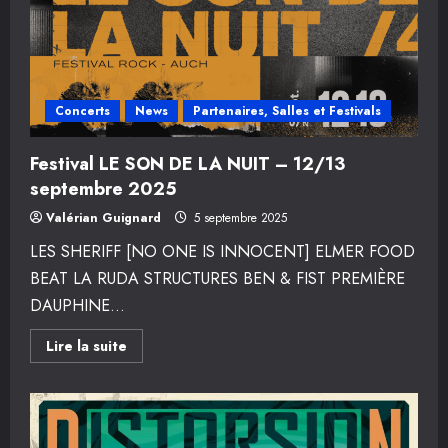
2025
(Cri’Art)
Concerts
News
Partenaires, Salles et Festivals
Festival LE SON DE LA NUIT – 12/13
septembre 2025
Valérian Guignard
5 septembre 2025
LES SHERIFF [NO ONE IS INNOCENT] ELMER FOOD
BEAT LA RUDA STRUCTURES BEN & FIST PREMIÈRE
DAUPHINE...
En
Lire la suite
savoir
plus
sur
Festival
LE
SON
DE