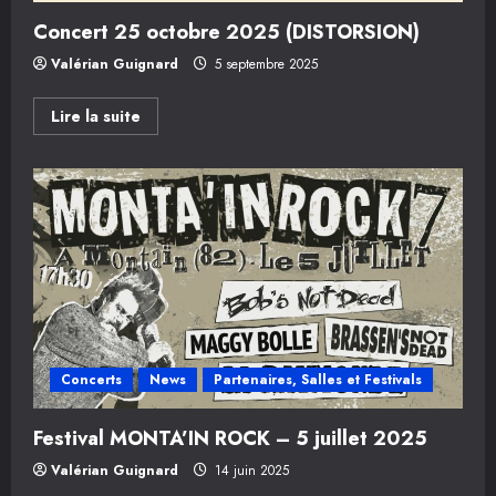
Concert 25 octobre 2025 (DISTORSION)
Valérian Guignard
5 septembre 2025
En
Lire la suite
savoir
plus
sur
Concert
25
octobre
2025
(DISTORSION)
Concerts
News
Partenaires, Salles et Festivals
Festival MONTA’IN ROCK – 5 juillet 2025
Valérian Guignard
14 juin 2025