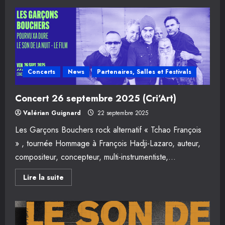
Concerts
News
Partenaires, Salles et Festivals
Concert 26 septembre 2025 (Cri’Art)
Valérian Guignard
22 septembre 2025
Les Garçons Bouchers rock alternatif « Tchao François
» , tournée Hommage à François Hadji-Lazaro, auteur,
compositeur, concepteur, multi-instrumentiste,...
En
Lire la suite
savoir
plus
sur
Concert
26
septembre