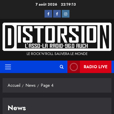
Aller
7 août 2026
22:19:13
au
L’Asso
La
Instagram
contenu
Radio
LE ROCK'N'ROLL SAUVERA LE MONDE
RADIO LIVE
Menu
principal
Accueil
News
Page 4
News