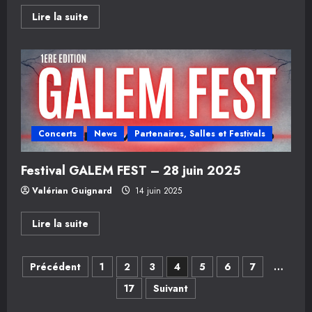
En
Lire la suite
savoir
plus
sur
Festival
MONTA’IN
ROCK
–
5
juillet
2025
Concerts
News
Partenaires, Salles et Festivals
Festival GALEM FEST – 28 juin 2025
Valérian Guignard
14 juin 2025
En
Lire la suite
savoir
plus
sur
Navigation
Festival
Précédent
1
2
3
4
5
6
7
…
GALEM
FEST
17
Suivant
des
–
28
juin