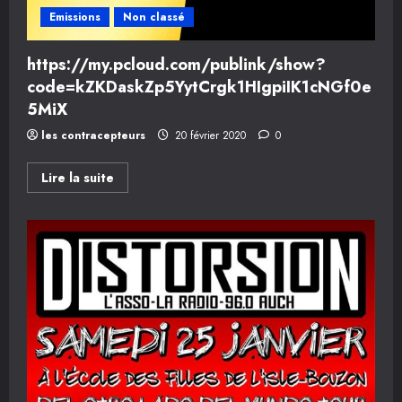
Emissions
Non classé
https://my.pcloud.com/publink/show?
code=kZKDaskZp5YytCrgk1HIgpiIK1cNGf0e
5MiX
les contracepteurs
20 février 2020
0
En
Lire la suite
savoir
plus
sur
https://my.pcloud.com/publink/show?
code=kZKDaskZp5YytCrgk1HIgpiIK1cNGf0e5