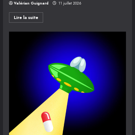
Valérian Guignard
11 juillet 2026
En
Lire la suite
savoir
plus
sur
Festival
KIOSQ
N
ROCK
–
6/7/8
août
2026