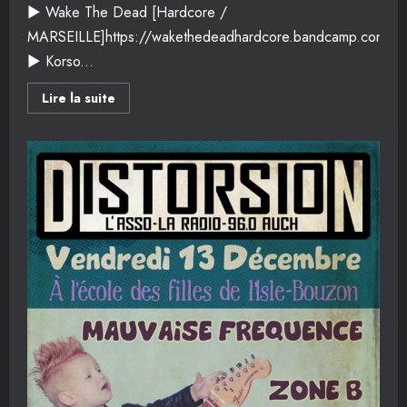
► Wake The Dead [Hardcore /
MARSEILLE]https://wakethedeadhardcore.bandcamp.com/
► Korso...
En
Lire la suite
savoir
plus
sur
concert
de
l’autre
coté
du
monde
punk
rock