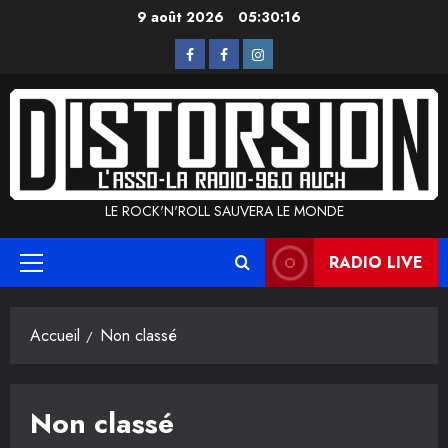
Aller
9 août 2026
05:30:16
au
L’Asso
La
Instagram
contenu
Radio
LE ROCK'N'ROLL SAUVERA LE MONDE
RADIO LIVE
Menu
principal
Accueil
Non classé
Non classé