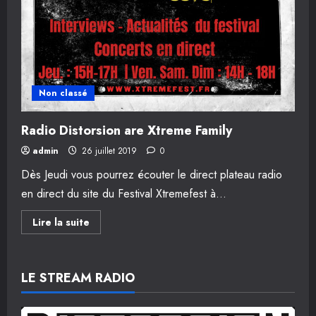
Non classé
Radio Distorsion are Xtreme Family
admin
26 juillet 2019
0
Dès Jeudi vous pourrez écouter le direct plateau radio
en direct du site du Festival Xtremefest à...
En
Lire la suite
savoir
plus
sur
Radio
Distorsion
LE STREAM RADIO
are
Xtreme
Family