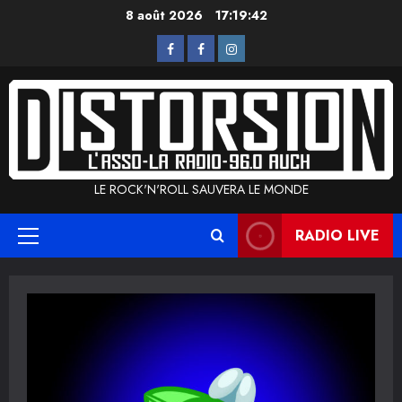
Aller
8 août 2026
17:19:42
au
L’Asso
La
Instagram
contenu
Radio
LE ROCK'N'ROLL SAUVERA LE MONDE
RADIO LIVE
Menu
principal