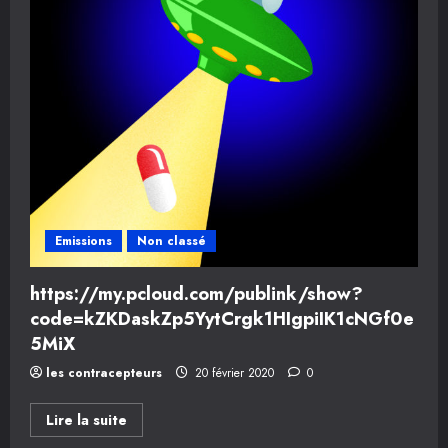
Emissions
Non classé
https://my.pcloud.com/publink/show?
code=kZKDaskZp5YytCrgk1HIgpiIK1cNGf0e
5MiX
les contracepteurs
20 février 2020
0
En
Lire la suite
savoir
plus