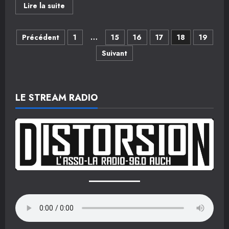
En
Lire la suite
savoir
plus
sur
Navigation
Concert
Précédent
1
…
15
16
17
18
19
28
Septembre
Suivant
des
articles
LE STREAM RADIO