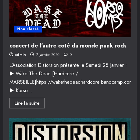
Non classé
concert de l’autre coté du monde punk rock
admin
7 janvier 2020
0
L’Association Distorsion présente le Samedi 25 Janvier :
► Wake The Dead [Hardcore /
MARSEILLE]https://wakethedeadhardcore.bandcamp.com/
► Korso...
En
Lire la suite
savoir
plus
sur
concert
de
l’autre
coté
du