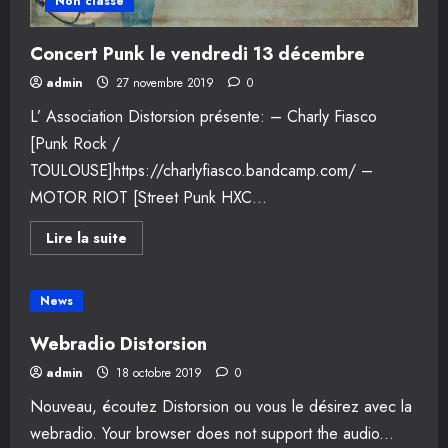
Non classé
Concert Punk le vendredi 13 décembre
admin
27 novembre 2019
0
L’ Association Distorsion présente: – Charly Fiasco
[Punk Rock /
TOULOUSE]https://charlyfiasco.bandcamp.com/ –
MOTOR RIOT [Street Punk HXC...
En
Lire la suite
savoir
plus
sur
Concert
News
Punk
le
vendredi
Webradio Distorsion
13
décembre
admin
18 octobre 2019
0
Nouveau, écoutez Distorsion ou vous le désirez avec la
webradio. Your browser does not support the audio...