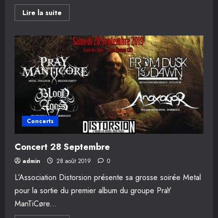
En
Lire la suite
savoir
plus
sur
Webradio
Distorsion
Concerts
Concert 28 Septembre
admin
28 août 2019
0
L’Association Distorsion présente sa grosse soirée Metal
pour la sortie du premier album du groupe PraY
ManTiCøre...