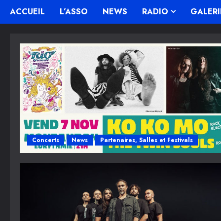
ACCUEIL
L’ASSO
NEWS
RADIO
GALERI
Concerts
News
Partenaires, Salles et Festivals