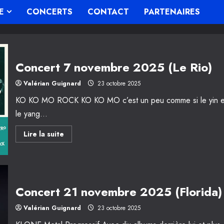
E
CONCERTS
CONTACT
PARTENAIRES
Concert 7 novembre 2025 (Le Rio)
Valérian Guignard
23 octobre 2025
KO KO MO ROCK KO KO MO c’est un peu comme si le yin e
le yang...
En
Lire la suite
savoir
plus
sur
Concert
7
novembre
2025
Concert 21 novembre 2025 (Florida)
(Le
Rio)
Valérian Guignard
23 octobre 2025