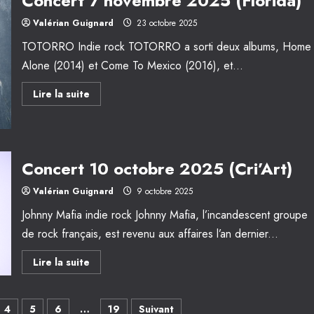
Concert 7 novembre 2025 (Florida)
Valérian Guignard
23 octobre 2025
TOTORRO Indie rock TOTORRO a sorti deux albums, Home
Alone (2014) et Come To Mexico (2016), et...
En
Lire la suite
savoir
plus
sur
Concert
7
novembre
2025
Concert 10 octobre 2025 (Cri’Art)
(Florida)
Valérian Guignard
9 octobre 2025
Johnny Mafia indie rock Johnny Mafia, l’incandescent groupe
de rock français, est revenu aux affaires l’an dernier...
En
Lire la suite
savoir
plus
sur
Concert
4
5
6
…
19
Suivant
10