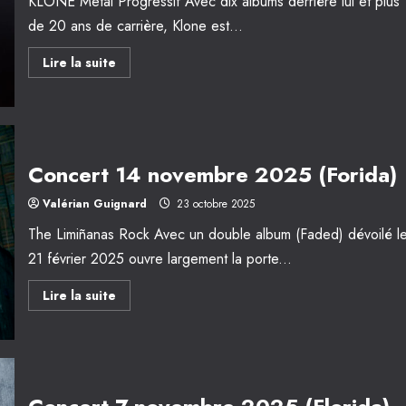
KLONE Metal Progressif Avec dix albums derrière lui et plus
de 20 ans de carrière, Klone est...
En
Lire la suite
savoir
plus
sur
Concert
21
novembre
2025
(Florida)
Concert 14 novembre 2025 (Forida)
Valérian Guignard
23 octobre 2025
The Limiñanas Rock Avec un double album (Faded) dévoilé l
21 février 2025 ouvre largement la porte...
En
Lire la suite
savoir
plus
sur
Concert
14
novembre
2025
(Forida)